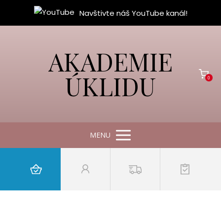
Navštivte náš YouTube kanál!
AKADEMIE
ÚKLIDU
0
MENU